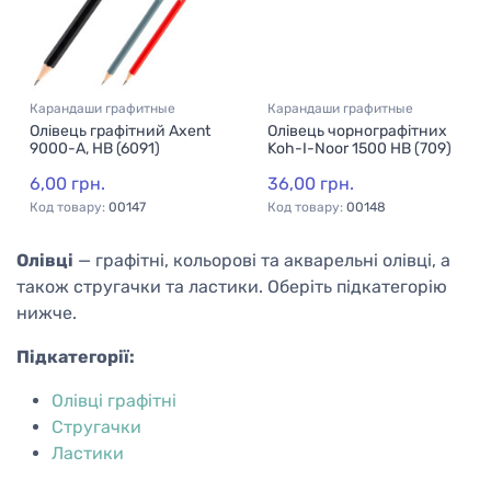
Карандаши графитные
Карандаши графитные
Олівець графітний Axent
Олівець чорнографітних
9000-A, НВ (6091)
Koh-I-Noor 1500 HВ (709)
6,00 грн.
36,00 грн.
Код товару:
00147
Код товару:
00148
Олівці
— графітні, кольорові та акварельні олівці, а
також стругачки та ластики. Оберіть підкатегорію
нижче.
Підкатегорії:
Олівці графітні
Стругачки
Ластики