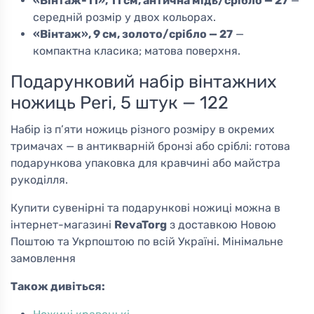
«Вінтаж-11», 11 см, антична мідь/срібло — 27
—
середній розмір у двох кольорах.
«Вінтаж», 9 см, золото/срібло — 27
—
компактна класика; матова поверхня.
Подарунковий набір вінтажних
ножиць Peri, 5 штук — 122
Набір із п’яти ножиць різного розміру в окремих
тримачах — в антикварній бронзі або сріблі: готова
подарункова упаковка для кравчині або майстра
рукоділля.
Купити сувенірні та подарункові ножиці можна в
інтернет-магазині
RevaTorg
з доставкою Новою
Поштою та Укрпоштою по всій Україні. Мінімальне
замовлення
Також дивіться: