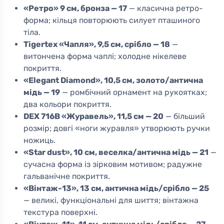
«Ретро» 9 см, бронза — 17
— класична ретро-
форма; кільця повторюють силует пташиного
тіла.
Tigertex «Чапля», 9,5 см, срібло — 18
—
витончена форма чаплі; холодне нікелеве
покриття.
«Elegant Diamond», 10,5 см, золото/антична
мідь — 19
— ромбічний орнамент на рукоятках;
два кольори покриття.
DEX 716B «Журавель», 11,5 см — 20
— більший
розмір; довгі «ноги журавля» утворюють ручки
ножиць.
«Star dust», 10 см, веселка/антична мідь — 21
—
сучасна форма із зірковим мотивом; радужне
гальванічне покриття.
«Вінтаж-13», 13 см, антична мідь/срібло — 25
— великі, функціональні для шиття; вінтажна
текстура поверхні.