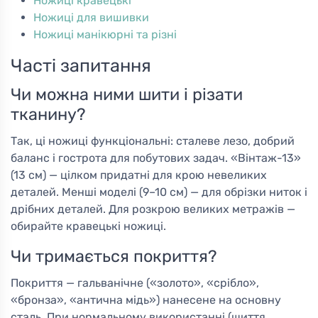
Ножиці кравецькі
Ножиці для вишивки
Ножиці манікюрні та різні
Часті запитання
Чи можна ними шити і різати
тканину?
Так, ці ножиці функціональні: сталеве лезо, добрий
баланс і гострота для побутових задач. «Вінтаж-13»
(13 см) — цілком придатні для крою невеликих
деталей. Менші моделі (9–10 см) — для обрізки ниток і
дрібних деталей. Для розкрою великих метражів —
обирайте кравецькі ножиці.
Чи тримається покриття?
Покриття — гальванічне («золото», «срібло»,
«бронза», «антична мідь») нанесене на основну
сталь. При нормальному використанні (шиття,