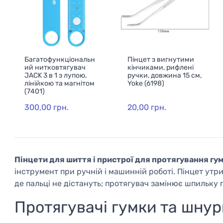
Багатофункціональн
Пінцет з вигнутими
ий нитковтягувач
кінчиками, рифлені
JACK 3 в 1 з лупою,
ручки, довжина 15 см,
лінійкою та магнітом
Yoke (6198)
(7401)
300,00 грн.
20,00 грн.
Пінцети для шиття і пристрої для протягування гу
інструмент при ручній і машинній роботі. Пінцет утри
де пальці не дістануть; протягувач замінює шпильку 
Протягувачі гумки та шнур