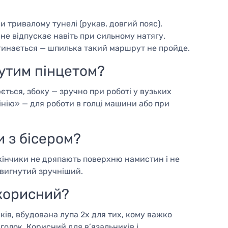
 тривалому тунелі (рукав, довгий пояс).
 не відпускає навіть при сильному натягу.
игинається — шпилька такий маршрут не пройде.
нутим пінцетом?
ється, збоку — зручно при роботі у вузьких
лінію» — для роботи в голці машини або при
и з бісером?
кі кінчики не дряпають поверхню намистин і не
 вигнутий зручніший.
 корисний?
ків, вбудована лупа 2x для тих, кому важко
 голок. Корисний для в’язальників і