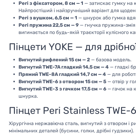
Peri з фіксатором, 8 см — 1
— затискає гумку на кі
Найпростіший і найзручніший варіант для щоден
Peri з вушком, 6,5 см — 1
— шнурок або гумка вдяг
Peri пружина 22,5 см — 9
— гнучка пружина-змія д
вигинається по будь-якій траєкторії кулісного ка
Пінцети YOKE — для дрібно
Вигнутий рифлений 15 см — 2
— базова модель.
Вигнутий TWE-7A гладкий 14,5 см — 4
— гладкі б
Прямий TWE-8A гладкий 14,7 см — 4
— для робот
Вигнутий TWE-6 з отвором 15 см — 5
— отвір у го
Вигнутий TWE-3 з гачком 17,5 см — 6
— гачок на 
шнурка.
Пінцет Peri Stainless TWE-6
Хірургічна нержавіюча сталь, вигнутий з отвором і 
мінімальних деталей (бусини, голки, дрібні гудзики).