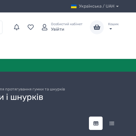
Українська / UAH
Особистий кабінет
Кошик
Увійти
для протягування гумки та шнурків
и і шнурків