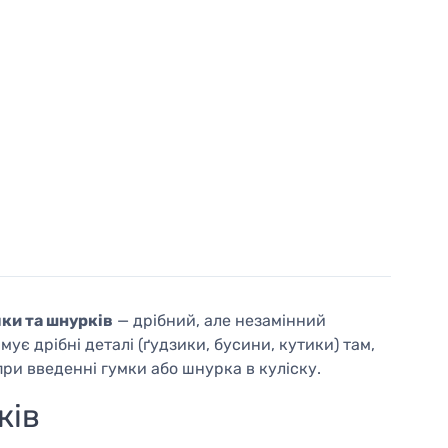
мки та шнурків
— дрібний, але незамінний
мує дрібні деталі (ґудзики, бусини, кутики) там,
при введенні гумки або шнурка в куліску.
ків