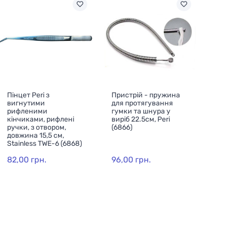
Пінцет Peri з
Пристрій - пружина
вигнутими
для протягування
рифленими
гумки та шнура у
кінчиками, рифлені
виріб 22.5см, Peri
ручки, з отвором,
(6866)
довжина 15,5 см,
Stainless TWE-6 (6868)
82,00 грн.
96,00 грн.