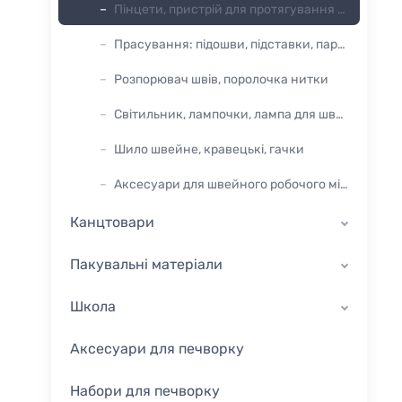
Пінцети, пристрій для протягування гумки та шнурків
Прасування: підошви, підставки, парогенератори
Розпорювач швів, поролочка нитки
Світильник, лампочки, лампа для швейних машин
Шило швейне, кравецькі, гачки
Аксесуари для швейного робочого місця
Канцтовари
Пакувальні матеріали
Школа
Аксесуари для печворку
Набори для печворку