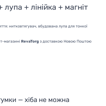
 лупа + лінійка + магніт
ття: нитковтягувач, вбудована лупа для тонкої
ет-магазині
RevaTorg
з доставкою Новою Поштою
гумки — хіба не можна