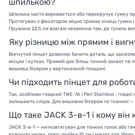
шпилькою?
Шпилька часто виривається або перекручує гумку при
Протягувач з фіксатором міцно тримає кінець гумки і
Пружина 22,5 см взагалі незамінна там, де тунель в
Яку різницю між прямим і виг
Вигнутий пінцет дозволяє бачити деталь, що захоплю
місцях і кутках. Прямий дає більш точний захват «в 
вишивці бісером у вертикальній площині.
Чи підходить пінцет для робот
Так, особливо гладкий TWE-7A і Peri Stainless : глад
залишають слідів. Для вишивки бісером по тканині —
Що таке JACK 3-в-1 і кому він
JACK 3-в-1 — нитковтягувач для тонких голок або гач
вдягнути нитку, плюс лінійка 15 см і магніт для збору