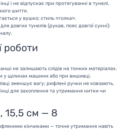
нці і не відпускає при протягуванні в тунелі.
ного шиття.
ається у вушко; стиль «голка».
ля довгих тунелів (рукав, пояс довгої сукні):
налу.
ї роботи
ранші не залишають слідів на тонких матеріалах.
и у щілинах машини або при вишивці.
лівці зменшує вагу; рифлені ручки не ковзають.
кінці для захоплення та утримання нитки чи
, 15,5 см — 8
рифленими кінчиками — точне утримання навіть