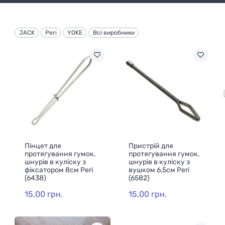
JACK
Peri
YOKE
Всі виробники
Пінцет для
Пристрій для
протягування гумок,
протягування гумок,
шнурів в куліску з
шнурів в куліску з
фіксатором 8см Peri
вушком 6,5см Peri
(6438)
(6582)
15,00 грн.
15,00 грн.