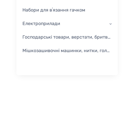
Набори для вʼязання гачком
Електроприлади
Господарські товари, верстати, бритви одноразові
Мішкозашивочні машинки, нитки, голки