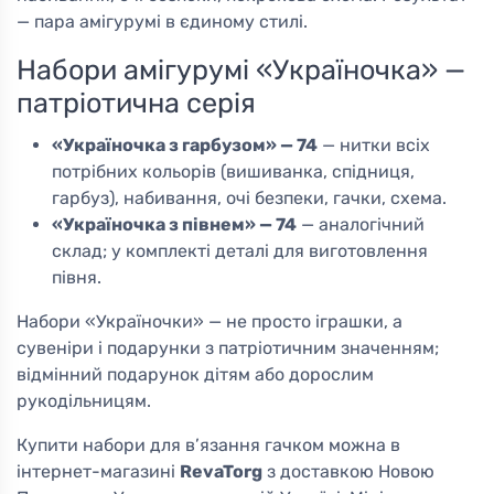
— пара амігурумі в єдиному стилі.
Набори амігурумі «Україночка» —
патріотична серія
«Україночка з гарбузом» — 74
— нитки всіх
потрібних кольорів (вишиванка, спідниця,
гарбуз), набивання, очі безпеки, гачки, схема.
«Україночка з півнем» — 74
— аналогічний
склад; у комплекті деталі для виготовлення
півня.
Набори «Україночки» — не просто іграшки, а
сувеніри і подарунки з патріотичним значенням;
відмінний подарунок дітям або дорослим
рукодільницям.
Купити набори для в’язання гачком можна в
інтернет-магазині
RevaTorg
з доставкою Новою