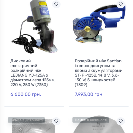
Дисковий
Розкрійний ніж Santian
електричний
із серводвигуном та
розкрійний ніж
двома аккумуляторами
LEJIANG YJ-125A з
ST-P -125B, 14.8 V, 3.6-
діаметром леза 125мм,
150 W, 5 швидкостей
220 V, 250 W (7350)
(7309)
6.600,00 грн.
7.993,00 грн.
Немає в наявності
Немає в наявності