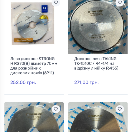
Лезо дискове STRONG
Дискове лезо TAKING
H RS70(8) діаметр 70мм
TK-1510C / R4-1/4 на
для розкрійних
відрізну лінійку (6455)
дискових ножів (6911)
252,00 грн.
271,00 грн.