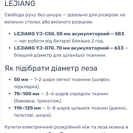
LEJIANG
Свобода руху без шнура — ідеально для розкрою на
великих столах або виїзного розкрою:
LEJIANG YJ-С50, 50 мм акумуляторний — 583
— час роботи від батареї близько 2 год.
LEJIANG YJ-D70, 70 мм акумуляторний — 633
—
більший діаметр для щільнішої тканини.
Як підібрати діаметр леза
50 мм
— 1–2 шари легкої тканини (шифон,
підкладка).
70–100 мм
— 3–6 шарів середніх тканин
(бавовна, трикотаж).
110–125 мм
— 5–8 шарів щільних тканин (джинс,
пальтові, шкіра).
Купити електричний розкрійний ніж та леза можна в