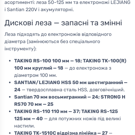
асортименті: леза 50–125 мм та електроножі LEJIANG
і Santian 220V і акумуляторні.
Дискові леза — запасні та змінні
Леза підходять до електроножів відповідного
діаметра (замінюються без спеціального
інструменту):
TAKING RS-100 100 мм — 18; TAKING TK-100(R)
100 мм круглий — 18
— до електроножа з
діаметром 100 мм.
SANTIAN/LEJIANG HSS 50 мм шестигранний —
24
— твердосплавна сталь HSS, довговічніший.
Santian 70 мм восьмигранний — 24; STRONG H
RS70 70 мм — 25
TAKING RS-110 110 мм — 37; TAKING RS-125
125 мм — 40
— для потужних ножів під великі
настили.
TAKING TK-1510C відрізна лінійка — 27
—