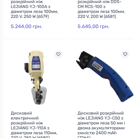
розкрійний ніж
розкрійний ніж DDS-
LEJIANG YJ-100A з
CM RCS-100 з
діаметром леза 100мм,
діаметром леза 100мм,
220 V, 250 W (6579)
220 V, 200 W (6581)
5.244,00 грн.
5.645,00 грн.
Дисковий
Дисковий розкрійний
електричний
ніж LEJIANG YJ-С50 з
розкрійний ніж
діаметром леза 50 мм і
LEJIANG YJ-110A з
двома акумуляторами
діаметром леза 110мм,
ємністю 2400 mAh
220 V, 250 W (6580)
(7264)