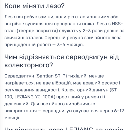
Коли міняти лезо?
Лезо потребує заміни, коли різ стає «рваним» або
потрібне зусилля для просування ножа. Леза з HSS-
сталі (тверде покриття) служать у 2–3 рази довше за
звичайні сталеві. Середній ресурс звичайного леза
при щоденній роботі — 3–6 місяців.
Чим відрізняється серводвигун від
колекторного?
Серводвигун (Santian ST-P) тихіший, менше
нагрівається, не дає вібрацій, має довший ресурс і
регулювання швидкості. Колекторний двигун (ST-
100, LEJIANG YJ-100A) простіший у ремонті і
дешевший. Для постійного виробничого
використання — серводвигун окупається через 6–12
місяців.