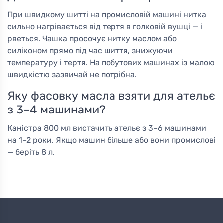
При швидкому шитті на промисловій машині нитка
сильно нагрівається від тертя в голковій вушці — і
рветься. Чашка просочує нитку маслом або
силіконом прямо під час шиття, знижуючи
температуру і тертя. На побутових машинах із малою
швидкістю зазвичай не потрібна.
Яку фасовку масла взяти для ательє
з 3–4 машинами?
Каністра 800 мл вистачить ательє з 3–6 машинами
на 1–2 роки. Якщо машин більше або вони промислові
— беріть 8 л.