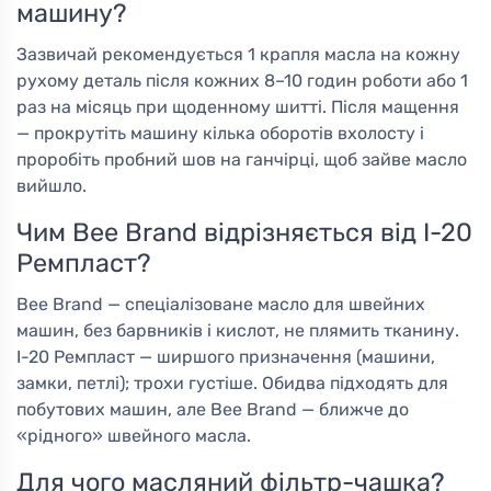
машину?
Зазвичай рекомендується 1 крапля масла на кожну
рухому деталь після кожних 8–10 годин роботи або 1
раз на місяць при щоденному шитті. Після мащення
— прокрутіть машину кілька оборотів вхолосту і
проробіть пробний шов на ганчірці, щоб зайве масло
вийшло.
Чим Bee Brand відрізняється від І-20
Ремпласт?
Bee Brand — спеціалізоване масло для швейних
машин, без барвників і кислот, не плямить тканину.
І-20 Ремпласт — ширшого призначення (машини,
замки, петлі); трохи густіше. Обидва підходять для
побутових машин, але Bee Brand — ближче до
«рідного» швейного масла.
Для чого масляний фільтр-чашка?