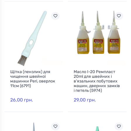
Щітка (пензлик) для
Масло І-20 Ремпласт
чищення швейної
20ml для швейних і
машинки Peri, оверлок
в'язальних побутових
11cм (6791)
машин, дверних замків
і петель (5974)
26,00 грн.
29,00 грн.