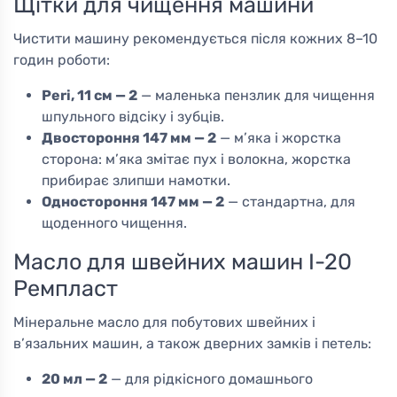
Щітки для чищення машини
Чистити машину рекомендується після кожних 8–10
годин роботи:
Peri, 11 см — 2
— маленька пензлик для чищення
шпульного відсіку і зубців.
Двостороння 147 мм — 2
— м’яка і жорстка
сторона: м’яка змітає пух і волокна, жорстка
прибирає злипши намотки.
Одностороння 147 мм — 2
— стандартна, для
щоденного чищення.
Масло для швейних машин І-20
Ремпласт
Мінеральне масло для побутових швейних і
в’язальних машин, а також дверних замків і петель:
20 мл — 2
— для рідкісного домашнього