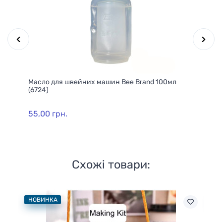
Масло для швейних машин Bee Brand 100мл
Ма
(6724)
80
55,00 грн.
36
Схожі товари:
НОВИНКА
НО