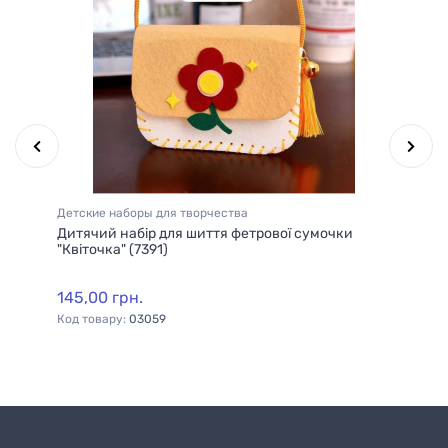
Детские наборы для творчества
Де
HT
Дитячий набір для шиття фетрової сумочки
Ди
"Квіточка" (7391)
ру
145,00 грн.
10
Код товару:
03059
Ко