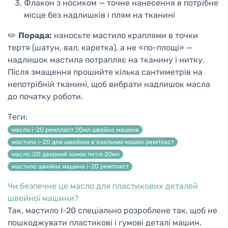
Флакон з носиком — точне нанесення в потрібне
місце без надлишків і плям на тканині
✏️
Порада:
наносьте мастило краплями в точки
тертя (шатун, вал, каретка), а не «по-площі» —
надлишок мастила потрапляє на тканину і нитку.
Після змащення прошийте кілька сантиметрів на
непотрібній тканині, щоб вибрати надлишок масла
до початку роботи.
Теги:
масло і-20 ремпласт 20мл швейна машина
мастило і-20 для швейних в'язальних машин ремпласт
масло і20 дверний замок петлі 20мл
мастило швейна машина і-20 ремпласт
Чи безпечне це масло для пластикових деталей
швейної машини?
Так, мастило І-20 спеціально розроблене так, щоб не
пошкоджувати пластикові і гумові деталі машин.