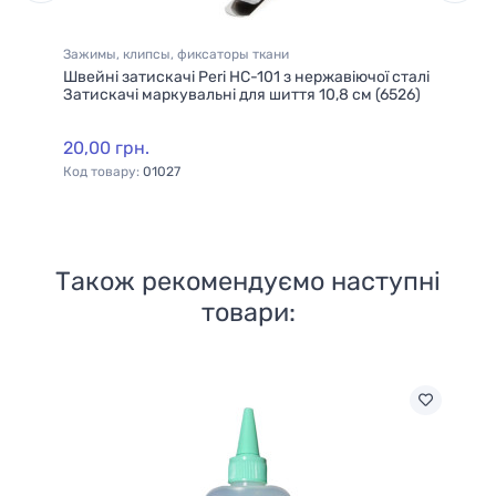
Зажимы, клипсы, фиксаторы ткани
Ка
-
Швейні затискачі Peri HC-101 з нержавіючої сталі
Ка
Затискачі маркувальні для шиття 10,8 см (6526)
ру
до
20,00 грн.
58
Код товару:
01027
Ко
Також рекомендуємо наступні
товари: