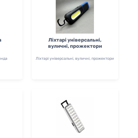
а
Ліхтарі універсальні,
вуличні, прожектори
янда
Ліхтарі універсальні, вуличні, прожектори