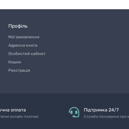
Профіль
Мої замовлення
Адресна книга
Особистий кабінет
Кошик
Реєстрація
учна оплата
Підтримка 24/7
печні онлайн платежі
Служба піклування про к