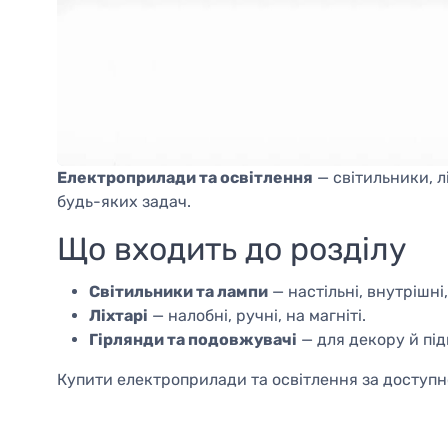
ьовий
Cвітильник Dekora "Вега"
Настінно
КоРа Дерево
36Вт LED D400 32510
світильни
Е27, "Сірий
(7420)
"Калейдос
 300х600
2х60W, E2
(7419)
1.989,00 грн.
1.374,00 
9
Код товару:
03078
Код товару
Електроприлади та освітлення
— світильники, л
будь-яких задач.
Що входить до розділу
Світильники та лампи
— настільні, внутрішні
Ліхтарі
— налобні, ручні, на магніті.
Гірлянди та подовжувачі
— для декору й пі
Купити електроприлади та освітлення за доступ