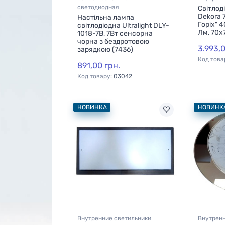
к дерев'яний
Cвітильник Dekora "Сіріус"
Настін
КоРа 0151, 4х60
36Вт LED D400 32520
світиль
прямокутний
білий (7418)
(40470 ,
7422)
400x400
грн.
2.227,00 грн.
1.587,0
:
03080
Код товару:
03076
Код това
 светильники