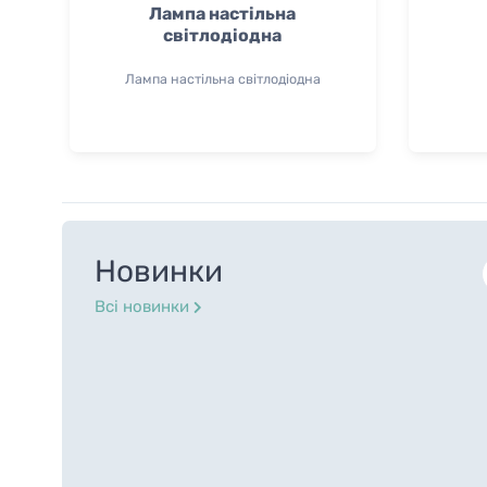
Лампа настільна
світлодіодна
Лампа настільна світлодіодна
НОВИНКА
НОВИНКА
Новинки
Всі новинки
я
Внутренние светильники
Внутренние