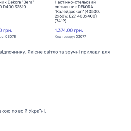
Наст
світ
0153,
прям
(7421
1.52
Код т
відпочинку. Якісне світло та зручні прилади для
кою по всій Україні.