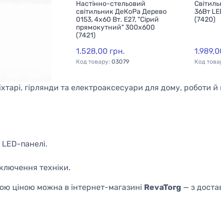
-стельовий
к DEKORA
коп" (40500,
7, 400x400)
грн.
:
03077
іхтарі, гірлянди та електроаксесуари для дому, роботи й 
, LED-панелі.
дключення техніки.
ною ціною можна в інтернет-магазині
RevaTorg
— з достав