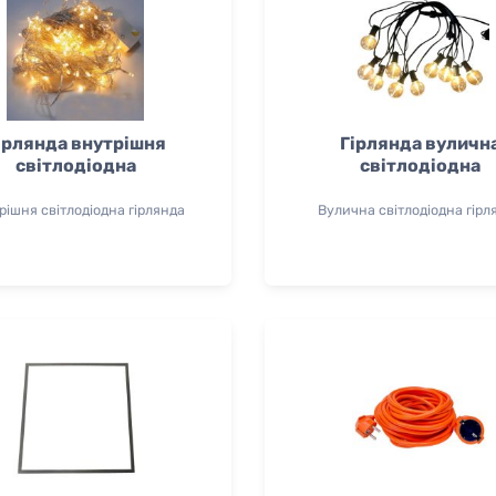
ірлянда внутрішня
Гірлянда вуличн
світлодіодна
світлодіодна
рішня світлодіодна гірлянда
Вулична світлодіодна гірл