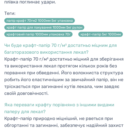
плівка поглинає удари.
Теги:
папір крафт 70гм2 1000мм 5кг упаковка
крафт папір для пакування 1000мм 5кг рулон
крафтовий папір 1000мм упаковка 70г
крафт-папір 5кг 1000мм
Чи буде крафт-папір 70 г/м² достатньо міцним для
багаторазового використання лекал?
Крафт-папір 70 г/м² достатньо міцний для зберігання
та використання лекал протягом кількох років без
порвання при обведенні. Його волокниста структура
робить його еластичнішим за звичайний папір, він не
тріскається при загинанні кутів лекала, чим завдяє
своїй довговічності.
Яка переваги крафту порівняно з іншими видами
паперу для лекал?
Крафт-папір природно міцніший, не рветься при
обгортанні та загинанні, забезпечує надійний захист