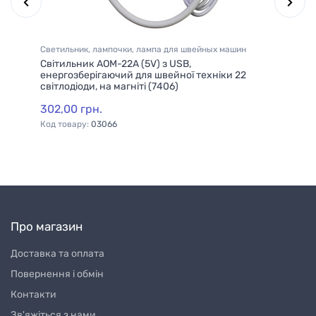
Светильник, лампочки, лампа для швейных машин
Ла
Світильник AOM-22A (5V) з USB,
Гу
)
енергозберігаючий для швейної техніки 22
ка
світлодіоди, на магніті (7406)
302,00 грн.
8,
Код товару:
03066
Ко
Про магазин
Доставка та оплата
Повернення і обмін
Контакти
Зв'яжіться з нами