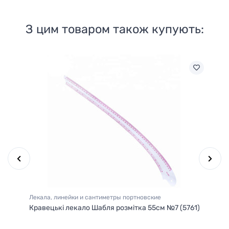
З цим товаром також купують:
Лекала, линейки и сантиметры портновские
Ле
4-
Кравецькі лекало Шабля розмітка 55см №7 (5761)
Лі
№3