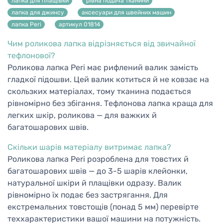
лапка для плащівки
рівна подача тканини
лапка для джинсу
аксесуари для швейних машин
лапка Peri
артикул 01814
Чим роликова лапка відрізняється від звичайної
тефлонової?
Роликова лапка Peri має рифлений валик замість
гладкої підошви. Цей валик котиться й не ковзає на
скользких матеріалах, тому тканина подається
рівномірно без збігання. Тефлонова лапка краща для
легких шкір, роликова — для важких й
багатошарових швів.
Скільки шарів матеріалу витримає лапка?
Роликова лапка Peri розроблена для товстих й
багатошарових швів — до 3-5 шарів клейонки,
натуральної шкіри й плащівки одразу. Валик
рівномірно їх подає без застрягання. Для
екстремальних товстощів (понад 5 мм) перевірте
теххарактеристики вашої машини на потужність.