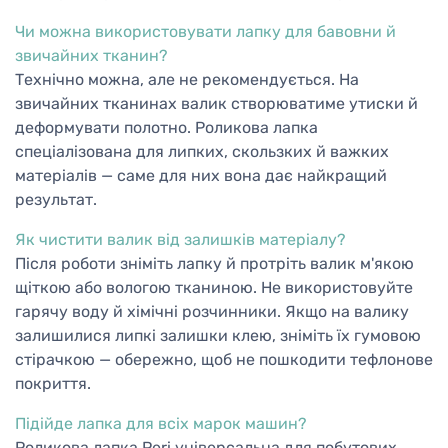
Чи можна використовувати лапку для бавовни й
звичайних тканин?
Технічно можна, але не рекомендується. На
звичайних тканинах валик створюватиме утиски й
деформувати полотно. Роликова лапка
спеціалізована для липких, скользких й важких
матеріалів — саме для них вона дає найкращий
результат.
Як чистити валик від залишків матеріалу?
Після роботи зніміть лапку й протріть валик м'якою
щіткою або вологою тканиною. Не використовуйте
гарячу воду й хімічні розчинники. Якщо на валику
залишилися липкі залишки клею, зніміть їх гумовою
стірачкою — обережно, щоб не пошкодити тефлонове
покриття.
Підійде лапка для всіх марок машин?
Роликова лапка Peri універсальна для побутових