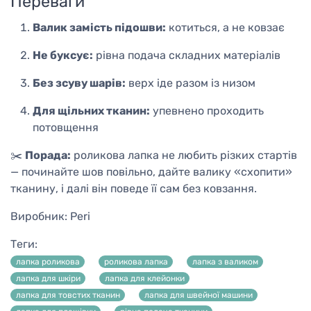
Переваги
Валик замість підошви:
котиться, а не ковзає
Не буксує:
рівна подача складних матеріалів
Без зсуву шарів:
верх іде разом із низом
Для щільних тканин:
упевнено проходить
потовщення
✂️
Порада:
роликова лапка не любить різких стартів
— починайте шов повільно, дайте валику «схопити»
тканину, і далі він поведе її сам без ковзання.
Виробник:
Peri
Теги:
лапка роликова
роликова лапка
лапка з валиком
лапка для шкіри
лапка для клейонки
лапка для товстих тканин
лапка для швейної машини