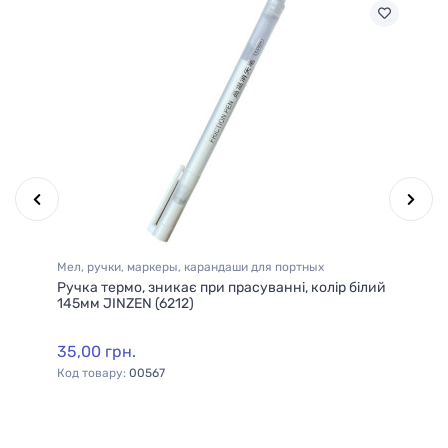
Мел, ручки, маркеры, карандаши для портных
Ме
Ручка термо, зникає при прасуванні, колір білий
Ма
145мм JINZEN (6212)
зн
(5
35,00 грн.
35
Код товару:
00567
Ко