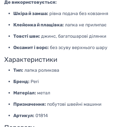
Де використовується:
Шкіра й замша:
рівна подача без ковзання
Клейонка й плащівка:
лапка не прилипає
Товсті шви:
джинс, багатошарові ділянки
Оксамит і ворс:
без зсуву верхнього шару
Характеристики
Тип:
лапка роликова
Бренд:
Peri
Матеріал:
метал
Призначення:
побутові швейні машини
Артикул:
01814