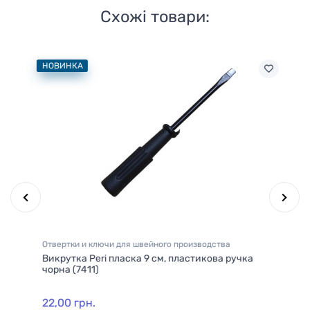
Схожі товари:
НОВИНКА
НО
Отвертки и ключи для швейного производства
Ни
/2
Викрутка Peri пласка 9 см, пластикова ручка
Ни
чорна (7411)
Pe
22,00 грн.
9,