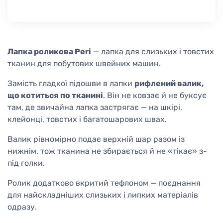
Лапка роликова Peri
— лапка для слизьких і товстих
тканин для побутових швейних машин.
Замість гладкої підошви в лапки
рифлений валик,
що котиться по тканині
. Він не ковзає й не буксує
там, де звичайна лапка застрягає — на шкірі,
клейонці, товстих і багатошарових швах.
Валик рівномірно подає верхній шар разом із
нижнім, тож тканина не збирається й не «тікає» з-
під голки.
Ролик додатково вкритий тефлоном — поєднання
для найскладніших слизьких і липких матеріалів
одразу.