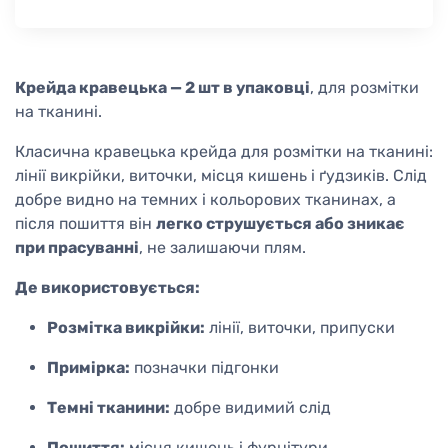
Крейда кравецька — 2 шт в упаковці
, для розмітки
на тканині.
Класична кравецька крейда для розмітки на тканині:
лінії викрійки, виточки, місця кишень і ґудзиків. Слід
добре видно на темних і кольорових тканинах, а
після пошиття він
легко струшується або зникає
при прасуванні
, не залишаючи плям.
Де використовується:
Розмітка викрійки:
лінії, виточки, припуски
Примірка:
позначки підгонки
Темні тканини:
добре видимий слід
Пошиття:
місця кишень і фурнітури