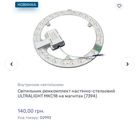
НОВИНКА
НО
Внутренние светильники
Де
Світильник ремкомплект настінно-стельовий
Ди
ULTRALIGHT МКС18 на магнітах (7394)
"Т
140,00 грн.
14
Код товару:
02992
Ко