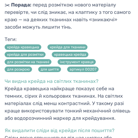
✂️
Порада:
перед розміткою нового матеріалу
перевірте, чи слід зникає, на клаптику з того самого
краю — на деяких тканинах навіть «зникаючі»
засоби можуть лишити тінь.
Теги:
крейда кравецька
крейда для тканини
крейда для розмітки
кравецька крейда
для розмітки на тканині
інструмент кравця
для розкрою
для шиття
артикул 00207
Чи видна крейда на світлих тканинах?
Крейда кравецька найкраще показує себе на
темних, сірих й кольорових тканинах. На світлих
матеріалах слід менш контрастний. У такому разі
краще використовувати тонкий механічний олівець
або водорозчинний маркер для крейдування.
Як видалити сліди від крейди після пошиття?
Сліди легко струшуються під час чистки або