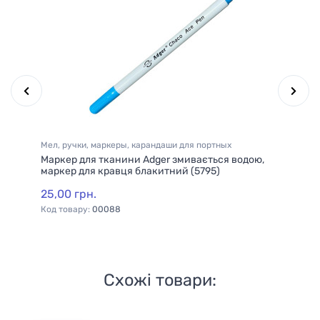
Мел, ручки, маркеры, карандаши для портных
Ме
Маркер для тканини Adger змивається водою,
Ма
90)
маркер для кравця блакитний (5795)
ма
25,00 грн.
30
Код товару:
00088
Ко
Схожі товари: