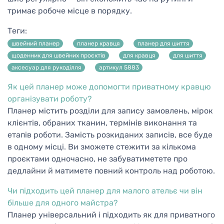
тримає робоче місце в порядку.
Теги:
швейний планер
планер кравця
планер для шиття
щоденник для швейних проєктів
для кравця
для шиття
аксесуар для рукоділля
артикул 5883
Як цей планер може допомогти приватному кравцю
організувати роботу?
Планер містить розділи для запису замовлень, мірок
клієнтів, обраних тканин, термінів виконання та
етапів роботи. Замість розкиданих записів, все буде
в одному місці. Ви зможете стежити за кількома
проєктами одночасно, не забуватиметете про
дедлайни й матимете повний контроль над роботою.
Чи підходить цей планер для малого ательє чи він
більше для одного майстра?
Планер універсальний і підходить як для приватного