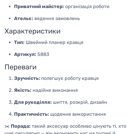
Приватний майстер:
організація роботи
Ательє:
ведення замовлень
Характеристики
Тип:
Швейний планер кравця
Артикул:
5883
Переваги
Зручність:
полегшує роботу кравця
Якість:
надійне виконання
Для рукоділля:
шиття, розкрій, дизайн
Практичність:
щоденне використання
✂️
Порада:
такий аксесуар особливо цінують ті, хто
шиє регулярно — він економить час на рутині й