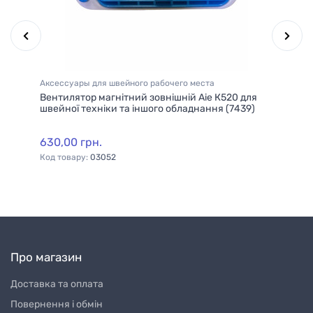
Аксессуары для швейного рабочего места
Ак
для
Вентилятор магнітний зовнішній Aie К520 для
Пе
швейної техніки та іншого обладнання (7439)
ма
630,00 грн.
63
Код товару:
03052
Ко
Про магазин
Доставка та оплата
Повернення і обмін