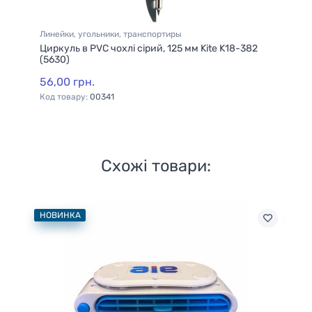
Линейки, угольники, транспортиры
На
Циркуль в PVC чохлі сірий, 125 мм Kite K18-382
На
(5630)
(6
56,00 грн.
32
Код товару:
00341
Ко
Схожі товари:
НОВИНКА
НО