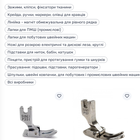
Зажими, кліпси, фіксатори тканини
Крейда, ручки, маркери, олівці для кравців
Лінійка - магніт обмежувальна для рівного рядка
х швейних машин
Лапки для ПМШ (промислові)
Лапки для побутових швейних машин
Ножі для розкрою електричні та дискові леза, круглі
Підставки для ниток, бабін, катушок
Пінцети, пристрій для протягування гумки та шнурків
Прасування: підошви, підставки, парогенератори
Шпульки, швейні ковпачки, для побутових і промислових швейних маши
Всі виробники