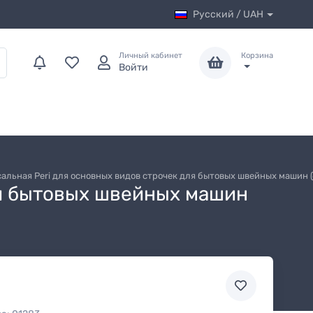
Русский / UAH
Личный кабинет
Корзина
Войти
альная Peri для основных видов строчек для бытовых швейных машин (
ля бытовых швейных машин