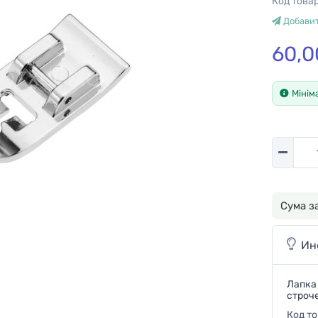
Код това
Добавит
60,0
Мінім
Количес
Сума з
Ин
Лапка
строч
Код т