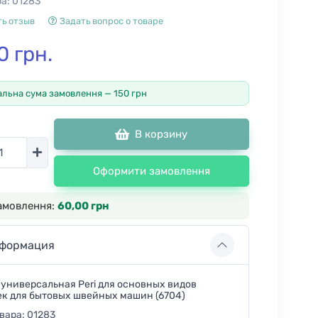
ра:
01283
ь отзыв
Задать вопрос о товаре
0 грн.
альна сума замовлення — 150 грн
В корзину
тво
Оформити замовлення
амовлення:
60,00 грн
формация
 универсальная Peri для основных видов
ек для бытовых швейных машин (6704)
овара:
01283