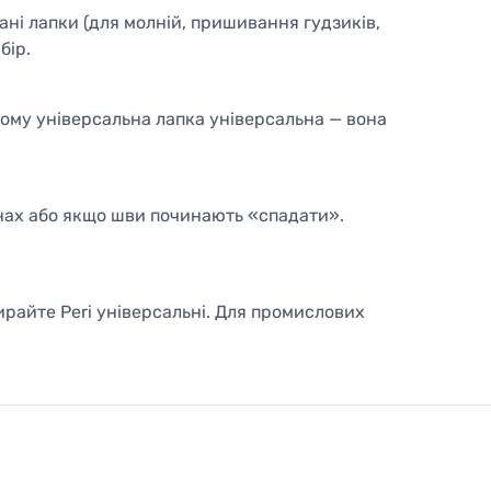
вані лапки (для молній, пришивання гудзиків,
бір.
тому універсальна лапка універсальна — вона
щинах або якщо шви починають «спадати».
ирайте Peri універсальні. Для промислових