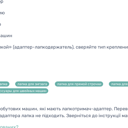
ор
ию
ю
машин
кой» (адаптер-лапкодержатель), сверяйте тип креплен
апка
лапка для зигзага
лапка для прямой строчки
лапка дл
ссуары для швейных машин
ю побутових машин, які мають лапкотримач-адаптер. Пере
адаптера лапка не підходить. Зверніться до інструкції м
зованих?