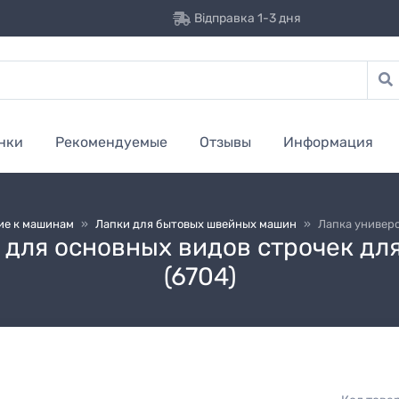
Відправка 1-3 дня
нки
Рекомендуемые
Отзывы
Информация
ие к машинам
»
Лапки для бытовых швейных машин
»
Лапка универс
i для основных видов строчек д
(6704)