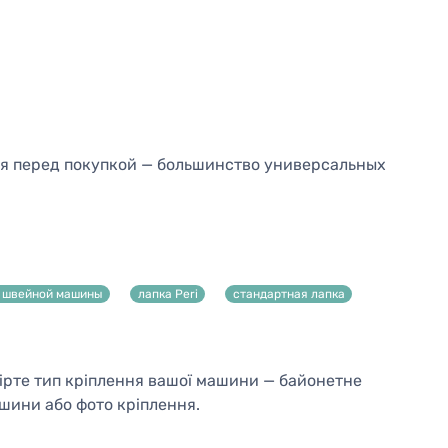
ия перед покупкой — большинство универсальных
я швейной машины
лапка Peri
стандартная лапка
вірте тип кріплення вашої машини — байонетне
ашини або фото кріплення.