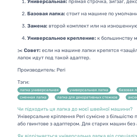
Универсальная:
прямая строчка, зигзаг, дек
Базовая лапка:
стоит на машине по умолчан
Замена:
второй комплект или на изношенну
Универсальное крепление:
к большинству 
✂️
Совет:
если на машине лапки крепятся «защёл
лапок идут под такой адаптер.
Производитель:
Peri
Тэги:
лапка универсальная
универсальная лапка
базовая л
сменная лапка
лапка для декоративных стежков
аксе
Чи підходить ця лапка до моєї швейної машини?
Універсальне кріплення Peri сумісне з більшіст
або гвинтове з адаптером. Для старих машин без 
Як відрізняється універсальна лапка від спеціалі