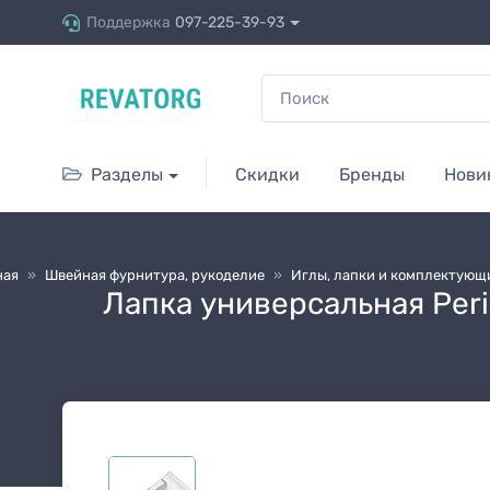
Поддержка
097-225-39-93
Разделы
Скидки
Бренды
Нови
ная
»
Швейная фурнитура, рукоделиe
»
Иглы, лапки и комплектующ
Лапка универсальная Per