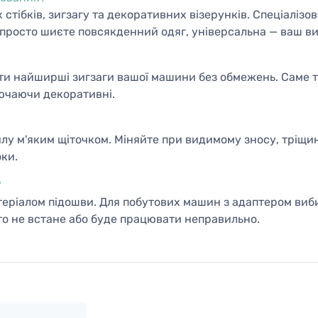
стібків, зигзагу та декоративних візерунків. Спеціалізо
 просто шиєте повсякденний одяг, універсальна — ваш ви
ати найширші зигзаги вашої машини без обмежень. Саме 
лючаючи декоративні.
 пилу м'яким щіточком. Міняйте при видимому зносу, трі
ки.
?
теріалом підошви. Для побутових машин з адаптером виб
сто не встане або буде працювати неправильно.