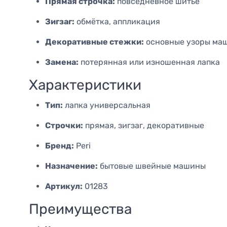
Прямая строчка:
повседневное шитьё
Зигзаг:
обмётка, аппликация
Декоративные стежки:
основные узоры ма
Замена:
потерянная или изношенная лапка
Характеристики
Тип:
лапка универсальная
Строчки:
прямая, зигзаг, декоративные
Бренд:
Peri
Назначение:
бытовые швейные машины
Артикул:
01283
Преимущества