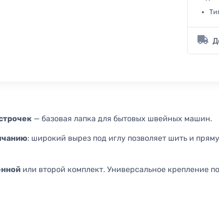
Ти
Д
 строчек
— базовая лапка для бытовых швейных машин.
олчанию
: широкий вырез под иглу позволяет шить и пряму
енной
или второй комплект. Универсальное крепление п