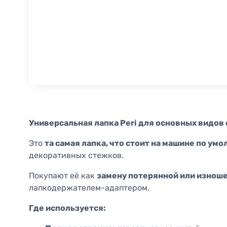
Универсальная лапка Peri для основных видов
Это
та самая лапка, что стоит на машине по ум
декоративных стежков.
Покупают её как
замену потерянной или изнош
лапкодержателем-адаптером.
Где используется: