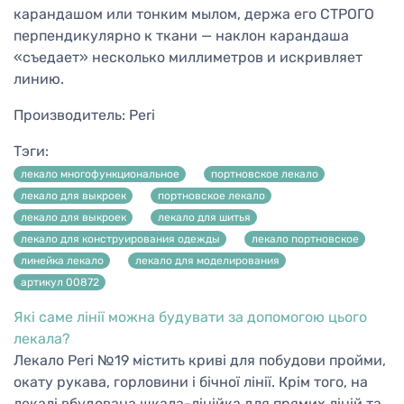
карандашом или тонким мылом, держа его СТРОГО
перпендикулярно к ткани — наклон карандаша
«съедает» несколько миллиметров и искривляет
линию.
Производитель:
Peri
Тэги:
лекало многофункциональное
портновское лекало
лекало для выкроек
портновское лекало
лекало для выкроек
лекало для шитья
лекало для конструирования одежды
лекало портновское
линейка лекало
лекало для моделирования
артикул 00872
Які саме лінії можна будувати за допомогою цього
лекала?
Лекало Peri №19 містить криві для побудови пройми,
окату рукава, горловини і бічної лінії. Крім того, на
лекалі вбудована шкала-лінійка для прямих ліній та