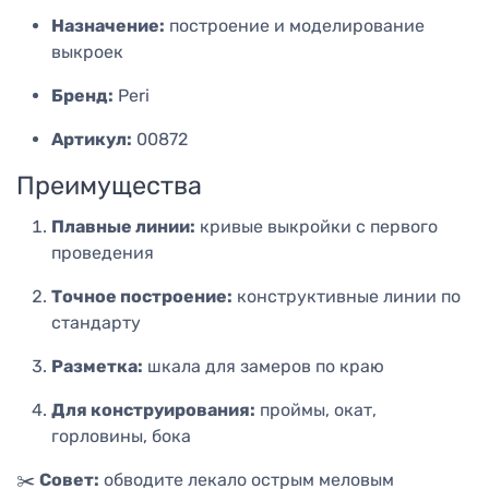
Назначение:
построение и моделирование
выкроек
Бренд:
Peri
Артикул:
00872
Преимущества
Плавные линии:
кривые выкройки с первого
проведения
Точное построение:
конструктивные линии по
стандарту
Разметка:
шкала для замеров по краю
Для конструирования:
проймы, окат,
горловины, бока
✂️
Совет:
обводите лекало острым меловым