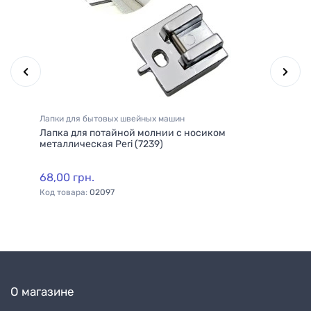
Лапки для бытовых швейных машин
Ни
6
Лапка для потайной молнии с носиком
Ни
металлическая Peri (7239)
40
(7
68,00 грн.
69
Код товара:
02097
Ко
О магазине