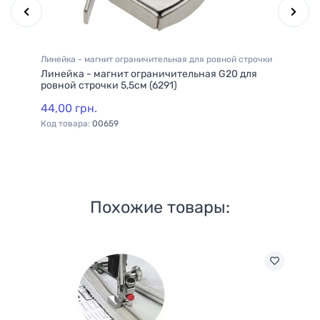
Линейка - магнит ограничительная для ровной строчки
Ме
№2
Линейка - магнит ограничительная G20 для
Ма
ровной строчки 5,5см (6291)
ма
44,00 грн.
25
Код товара:
00659
Ко
Похожие товары: